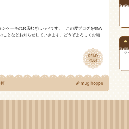
ォンケーキのお店むぎほっぺです。 この度ブログを始め
々のことなどお知らせしていきます。どうぞよろしくお願
ツ
READ
READ
POST
POST
挨拶
mugihoppe