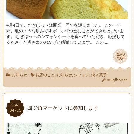
4月4日で、むぎほっぺは開業一周年を迎えました。 この一年
間、亀のような歩みですが一歩ずつ進むことができたと思いま
す。 むぎほっぺのシフォンケーキを食べていただき、応援して
くださった皆さまのおかげと感謝しています。 この …
READ
READ
POST
POST
お知らせ
お店のこと
,
お知らせ
,
シフォン
,
焼き菓子
mugihoppe
2016
2016
四ツ角マーケットに参加します
04/05
04/05