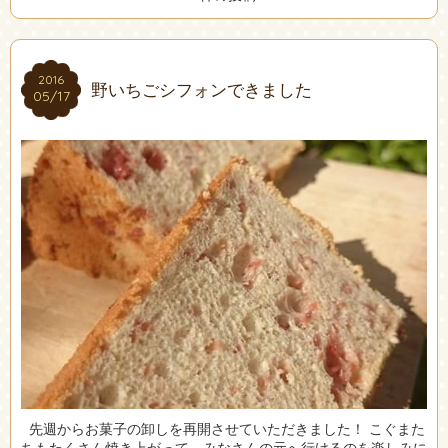
2016
2016
野いちごシフォンできました
05/17
05/17
先週からお菓子の卸しを再開させていただきました！ こぐまた
ちもたくさん焼き上がって、みなさんの元へ行けるのを楽しみに