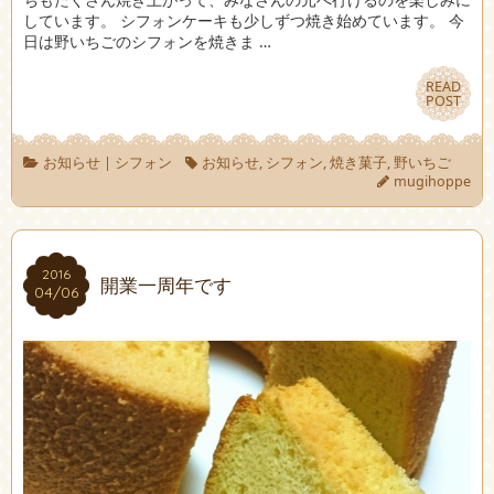
しています。 シフォンケーキも少しずつ焼き始めています。 今
日は野いちごのシフォンを焼きま …
READ
READ
POST
POST
お知らせ
|
シフォン
お知らせ
,
シフォン
,
焼き菓子
,
野いちご
mugihoppe
2016
2016
開業一周年です
04/06
04/06