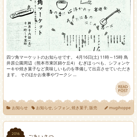
四ツ角マーケットのお知らせです。 4月16日(土) 11時～15時 鳥
井原公園周辺（熊本市東区錦ケ丘4） むぎほっぺも、シフォンケ
ーキや焼き菓子など美味しいものを準備して出店させていただき
ます。 そのほかお食事やワークシ …
READ
READ
POST
POST
お知らせ
お知らせ
,
シフォン
,
焼き菓子
,
販売
mugihoppe
2016
2016
ごあいさつ